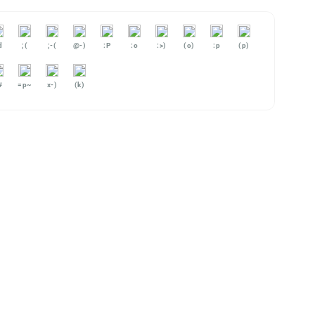
d
;(
;-(
@-)
:P
:o
:>)
(o)
:p
(p)
#
=p~
x-)
(k)