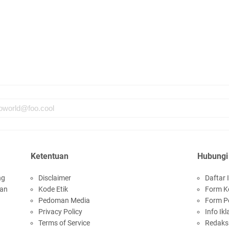
Ketentuan
Hubungi
ng
Disclaimer
Daftar I
san
Kode Etik
Form K
Pedoman Media
Form P
Privacy Policy
Info Ikl
Terms of Service
Redaks