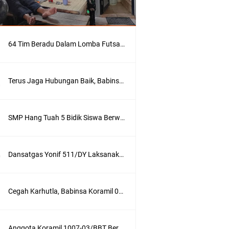
64 Tim Beradu Dalam Lomba Futsal Yayasan Hang Tuah Cup II/ 2023
Terus Jaga Hubungan Baik, Babinsa Laksanakan Komsos Dengan Warga Binaan
SMP Hang Tuah 5 Bidik Siswa Berwirausaha Menuju Profil Pelajar Pancasila
Dansatgas Yonif 511/DY Laksanakan Upacara HUT TNI Ke-77 Secara Virtual Dengan Presiden RI
Cegah Karhutla, Babinsa Koramil 04/Banjarmasin Utara Lakukan Patroli
Anggota Koramil 1007-03/BBT Bersama Masyarakat Gelar Gotong Royong di Pasar Hanyar