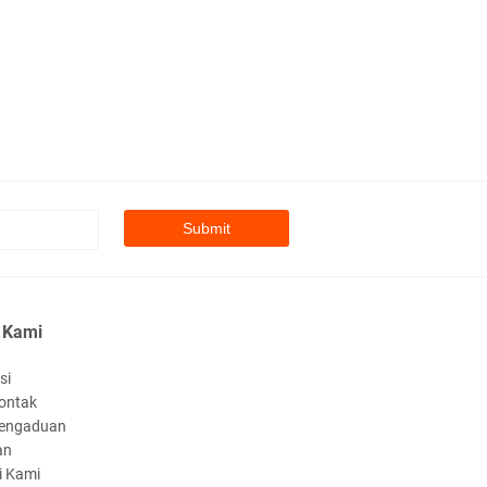
 Kami
si
ontak
engaduan
an
i Kami