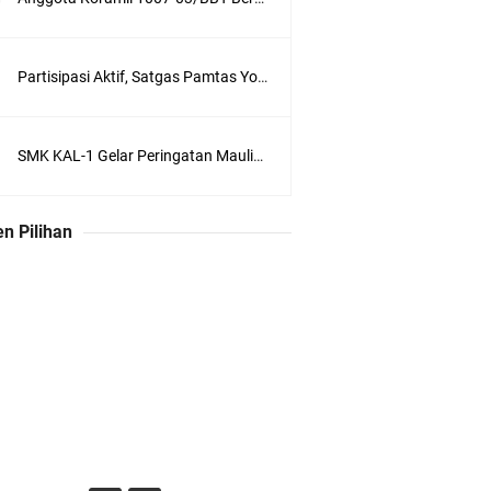
Partisipasi Aktif, Satgas Pamtas Yonif 711/Rks Terima Penghargaan Dari Dinkes Kabupaten Keerom
SMK KAL-1 Gelar Peringatan Maulid Nabi Muhammad SAW
n Pilihan