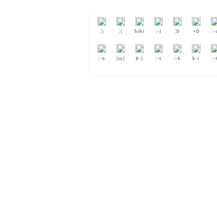
:)
:(
hihi
:-)
:D
=D
:-
:-s
(m)
8-)
:-t
:-b
b-(
:-