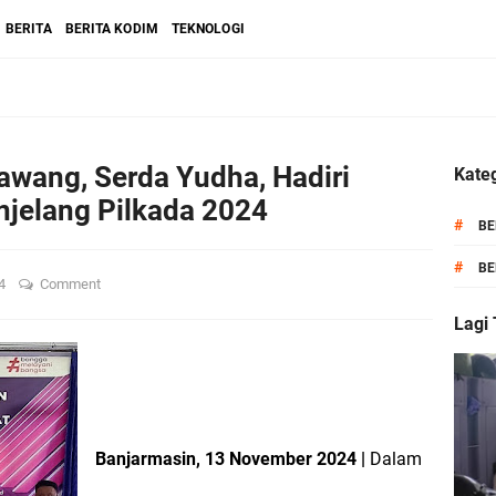
BERITA
BERITA KODIM
TEKNOLOGI
awang, Serda Yudha, Hadiri
Kateg
jelang Pilkada 2024
#
BE
#
BE
24
Comment
Lagi
Banjarmasin, 13 November 2024 |
Dalam